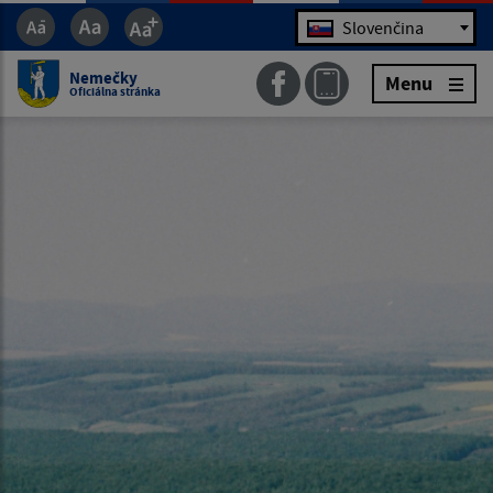
Jazyk
Slovenčina
Nemečky
Menu
Oficiálna stránka