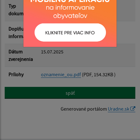
Typ
Rôzne
dokumentu
Doplňujúce
informácie
Dátum
15.07.2025
zverejnenia
Prílohy
oznamenie_ou.pdf
(PDF, 154.32KB )
späť
Generované portálom
Uradne.sk