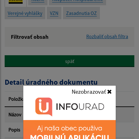
Verejné vyhlášky
VZN
Zasadnutia OZ
Filtrovať obsah
Rozbaliť obsah filtra
Názov:
späť
Popis:
Detail úradného dokumentu
Dátum zverejnenia od:
Nezobrazovať
Položka
Informácia
Dátum zverejnenia do:
Názov
Oznámenie
Popis
záverečné stanovisko
Filtrovať
Reset