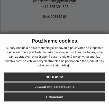
obecnemecky@gmail.com
+421 385 391 623
IČO: 00655015
Používame cookies
Súbory cookie a ďalšie technológie sledovania používame na zlepšenie
vášho zážitku z prehliadania našich webových stránok, na to, aby sme
vám zobrazovali prispôsobený obsah a cielené reklamy, na analýzu
návštevnosti našich webových stránok a na pochopenie toho, odkiaľ naši
návštevníci prichádzajú.
SÚHLASÍM
Zmeniť moje nastavenia
Odmietam
Informácie o stránke: