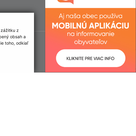
 zážitku z
obený obsah a
e toho, odkiaľ