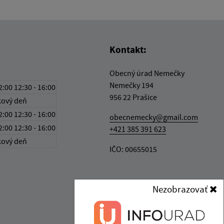
Kontakt:
Obecný úrad Nemečky
Nemečky 194
2:00 12:30 - 16:00
956 22 Prašice
kový deň
2:00 12:30 - 16:00
obecnemecky@gmail.com
2:00 12:30 - 16:00
+421 385 391 623
kový deň
IČO: 00655015
Nezobrazovať