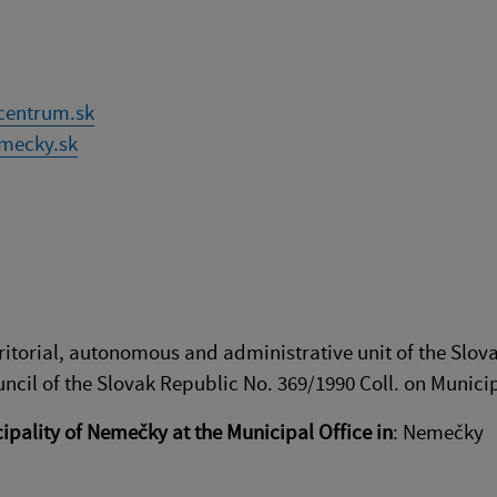
centrum.sk
mecky.sk
ritorial, autonomous and administrative unit of the Slov
ncil of the Slovak Republic No. 369/1990 Coll. on Munici
cipality of Nemečky at the Municipal Office in
: Nemečky