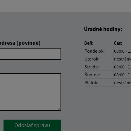
Úradné hodiny:
adresa (povinné)
Deň:
Čas:
Pondelok:
08:00 - 1
Utorok:
nestrán
Streda:
08:00 - 1
Štvrtok:
08:00 - 1
Piatok:
nestrán
Google reCaptcha Response
Odoslať správu