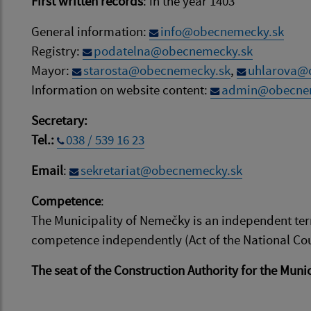
First written records
: in the year 1403
General information:
info@obecnemecky.sk
Registry:
podatelna@obecnemecky.sk
Mayor:
starosta@obecnemecky.sk
,
uhlarova@
Information on website content:
admin@obecne
Secretary:
Tel.:
038 / 539 16 23
Email
:
sekretariat@obecnemecky.sk
Competence
:
The Municipality of Nemečky is an independent ter
competence independently (Act of the National Cou
The seat of the Construction Authority for the Muni