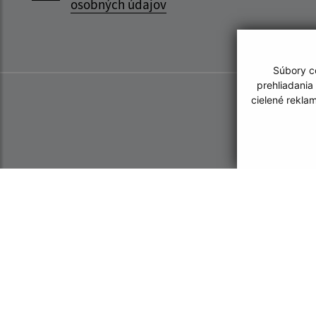
osobných údajov
Súbory co
prehliadania
cielené rekla