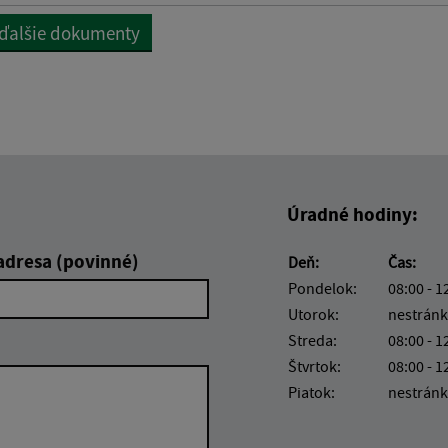
 ďalšie dokumenty
Úradné hodiny:
adresa (povinné)
Deň:
Čas:
Pondelok:
08:00 - 1
Utorok:
nestránk
Streda:
08:00 - 1
Štvrtok:
08:00 - 1
Piatok:
nestránk