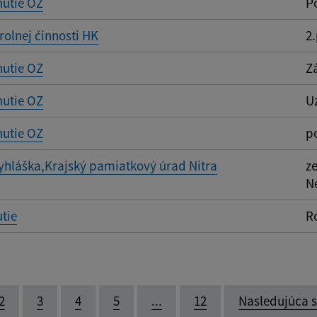
nutie OZ
P
rolnej činnosti HK
2
nutie OZ
Z
nutie OZ
U
nutie OZ
p
yhláška,Krajský pamiatkový úrad Nitra
z
N
tie
R
2
3
4
5
...
12
Nasledujúca 