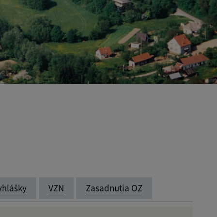
yhlášky
VZN
Zasadnutia OZ