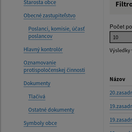
Starosta obce
Filtr
Názov
Obecné zastupiteľstvo
Počet po
Poslanci, komisie, účasť
poslancov
Dátum 
Hlavný kontrolór
Výsledky
Oznamovanie
Filtr
protispoločenskej činnosti
Názov
Dokumenty
20.zasad
Tlačivá
19.zasad
Ostatné dokumenty
19.zasad
Symboly obce