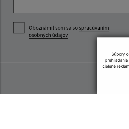
Oboznámil som sa so
spracúvaním
osobných údajov
Súbory co
prehliadania
cielené rekla