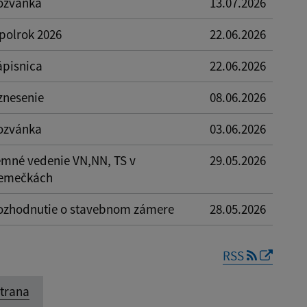
ozvánka
13.07.2026
.polrok 2026
22.06.2026
ápisnica
22.06.2026
znesenie
08.06.2026
ozvánka
03.06.2026
emné vedenie VN,NN, TS v
29.05.2026
emečkách
ozhodnutie o stavebnom zámere
28.05.2026
RSS
strana