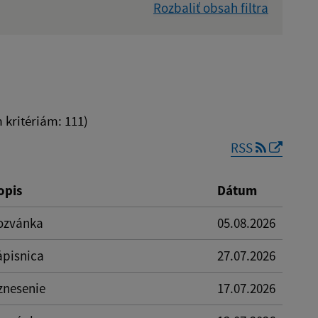
Rozbaliť obsah filtra
Dátum zverejnenia od:
kritériám: 111)
RSS
Reset
opis
Dátum
ozvánka
05.08.2026
ápisnica
27.07.2026
znesenie
17.07.2026