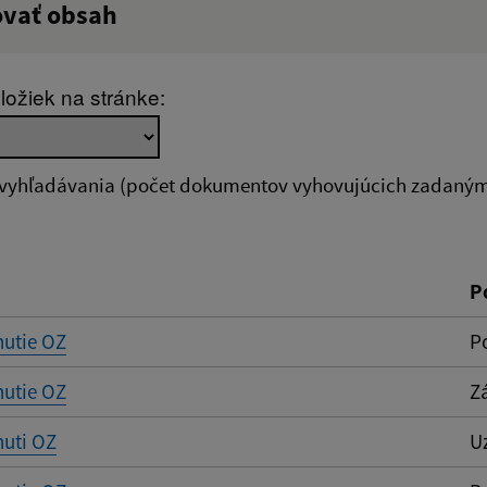
ovať obsah
:
Popis:
ložiek na stránke:
zverejnenia do:
 vyhľadávania (počet dokumentov vyhovujúcich zadaným 
ovať
P
nutie OZ
P
nutie OZ
Z
nuti OZ
U