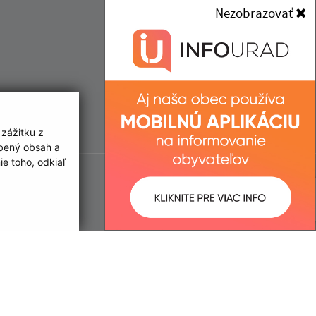
Nezobrazovať
 zážitku z
obený obsah a
e toho, odkiaľ