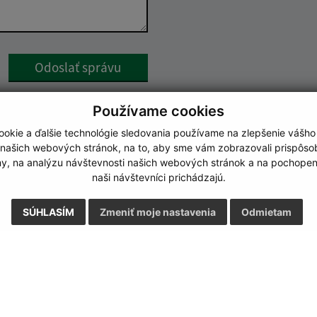
Google reCaptcha Response
Odoslať správu
Používame cookies
okie a ďalšie technológie sledovania používame na zlepšenie vášho
 našich webových stránok, na to, aby sme vám zobrazovali prispôs
my, na analýzu návštevnosti našich webových stránok a na pochopeni
naši návštevníci prichádzajú.
SÚHLASÍM
Zmeniť moje nastavenia
Odmietam