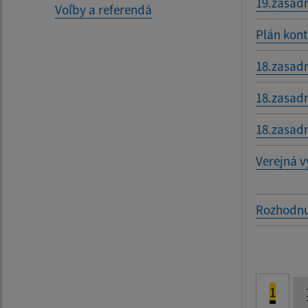
19.zasad
Voľby a referendá
Plán kont
18.zasad
18.zasad
18.zasad
Verejná v
Rozhodnu
1