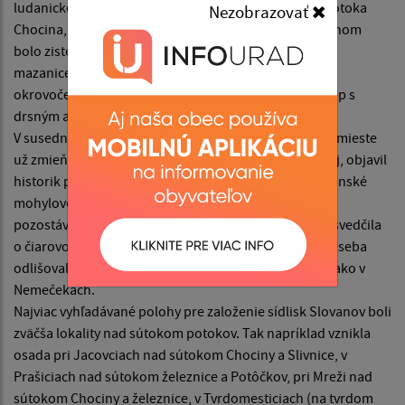
ludanickej skupiny. Na vrchole pravobrežnej terasy potoka
Nezobrazovať
Chocina, medzi dvoma výraznými jarkami pod cintorínom
bolo zistené väčšie množstvo črepového materiálu a
mazanice. Nález tvorilo asi 10 ks rôznej keramiky
okrovočervenej a šedej farby a jeden hrubostenný črep s
drsným a piesčitým povrchom.
V susedných Veľkých Hostiach, v lokalite Chrástok, na mieste
už zmieňovaného pohrebiska zo staršej doby železnej, objavil
historik prof. Jozef Porubský oveľa rozsiahlejšie slovanské
mohylové pohrebisko, kde 15 preskúmaných mohýl
pozostávalo z kostrových hrobov a len jedna mohyla svedčila
o čiarovom spôsobe pochovávania. Mohyly sa tam od seba
odlišovali veľkosťou a rítom pochovávania, podobne ako v
Nemečekách.
Najviac vyhľadávané polohy pre založenie sídlisk Slovanov boli
zväčša lokality nad sútokom potokov. Tak napríklad vznikla
osada pri Jacovciach nad sútokom Chociny a Slivnice, v
Prašiciach nad sútokom železnice a Potôčkov, pri Mreži nad
sútokom Chociny a železnice, v Tvrdomesticiach (na tvrdom