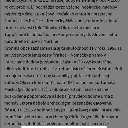
neolitických roľníkov. Z mladšej doby kamennej (4000 – 2000
rokov pred n. l.) pochádza torzo vzácnej neolitickej nádoby
nájdenej v časti Luknišová, neďaleko cintorína pri stavbe
štátnej cesty Prašice – Nemečky. Nález bol vtedy odovzdaný
prof. Ernestovi Opluštilovi do Okresného múzea v
Topoľčanoch, odkiaľ bol neskôr presunutý do Slovenského
národného múzea v Martine.
Kronika obce zaznamenala aj tú skutočnosť, že v roku 1950 sa
pri výstavbe štátnej cesty Prašice – Nemečky priamo v
intraviláne dediny (v západnej časti) našli zvyšky starého
ídliska ľudí, ktorí tu žili asi v treťom tisícročí pred Kristom. Boli
tu nájdené viaceré črepy keramiky, patriace do potiskej
kultúry. Okrem toho sa 10. mája 1951 na pozemku Tomáša
Macku (pri dome č. 11), v hĺbke asi 80 cm, našla značne
poškodená popolnicová nádoba (pravdepodobne urna z
mohyly), ktorá nebola archeológmi presnejšie datovaná.
Dňa 4. 11. 1986 v polohe Lány pri Luknišovej našiel pracovník
topoľčianskeho múzea archeológ PhDr. Eugen Wiedermann
keramiku z obdobia staršieho eneolitu, patriacu do tzv.