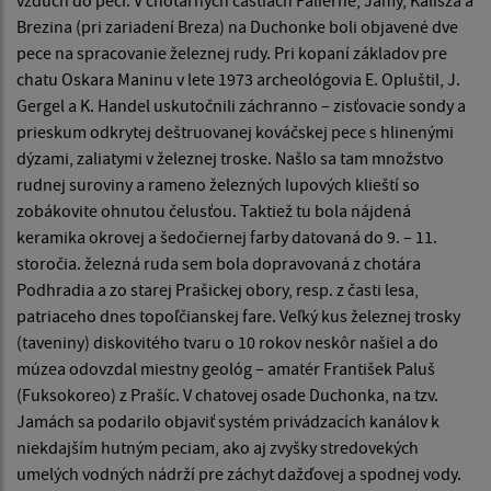
vzduch do pecí. V chotárnych častiach Palierne, Jamy, Kališža a
Brezina (pri zariadení Breza) na Duchonke boli objavené dve
pece na spracovanie železnej rudy. Pri kopaní základov pre
chatu Oskara Maninu v lete 1973 archeológovia E. Opluštil, J.
Gergel a K. Handel uskutočnili záchranno – zisťovacie sondy a
prieskum odkrytej deštruovanej kováčskej pece s hlinenými
dýzami, zaliatymi v železnej troske. Našlo sa tam množstvo
rudnej suroviny a rameno železných lupových klieští so
zobákovite ohnutou čelusťou. Taktiež tu bola nájdená
keramika okrovej a šedočiernej farby datovaná do 9. – 11.
storočia. železná ruda sem bola dopravovaná z chotára
Podhradia a zo starej Prašickej obory, resp. z časti lesa,
patriaceho dnes topoľčianskej fare. Veľký kus železnej trosky
(taveniny) diskovitého tvaru o 10 rokov neskôr našiel a do
múzea odovzdal miestny geológ – amatér František Paluš
(Fuksokoreo) z Prašíc. V chatovej osade Duchonka, na tzv.
Jamách sa podarilo objaviť systém privádzacích kanálov k
niekdajším hutným peciam, ako aj zvyšky stredovekých
umelých vodných nádrží pre záchyt dažďovej a spodnej vody.