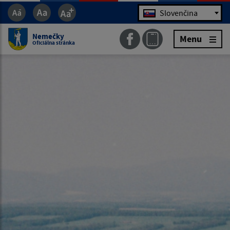
Jazyk
Slovenčina
Nemečky
Menu
Oficiálna stránka