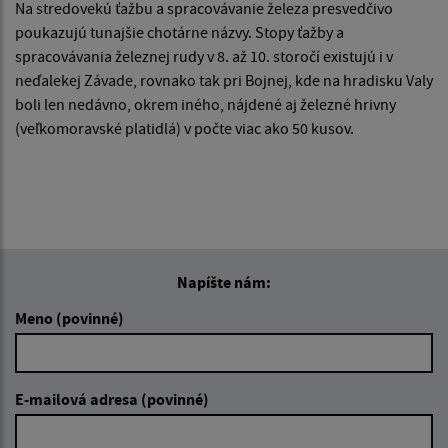
Na stredovekú ťažbu a spracovávanie železa presvedčivo
poukazujú tunajšie chotárne názvy. Stopy ťažby a
spracovávania železnej rudy v 8. až 10. storočí existujú i v
neďalekej Závade, rovnako tak pri Bojnej, kde na hradisku Valy
boli len nedávno, okrem iného, nájdené aj železné hrivny
(veľkomoravské platidlá) v počte viac ako 50 kusov.
Napíšte nám:
Meno (povinné)
E-mailová adresa (povinné)