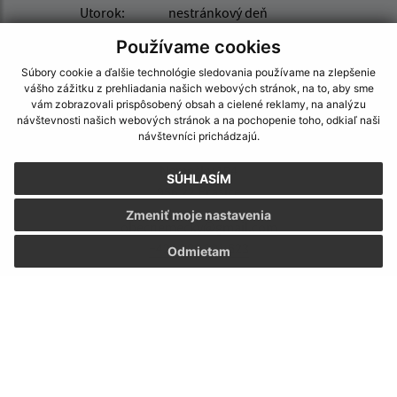
Utorok:
nestránkový deň
Streda:
08:00 - 12:00 12:30 - 16:00
Používame cookies
Štvrtok:
08:00 - 12:00 12:30 - 16:00
Súbory cookie a ďalšie technológie sledovania používame na zlepšenie
Piatok:
nestránkový deň
vášho zážitku z prehliadania našich webových stránok, na to, aby sme
vám zobrazovali prispôsobený obsah a cielené reklamy, na analýzu
Kontakt:
návštevnosti našich webových stránok a na pochopenie toho, odkiaľ naši
návštevníci prichádzajú.
Obecný úrad Nemečky
Nemečky 194
SÚHLASÍM
956 22 Prašice
Zmeniť moje nastavenia
obecnemecky@gmail.com
+421 385 391 623
Odmietam
IČO: 00655015