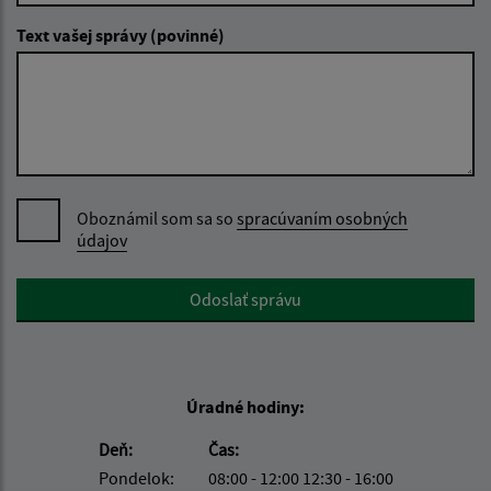
Text vašej správy (povinné)
Oboznámil som sa so
spracúvaním osobných
údajov
Google reCaptcha Response
Odoslať správu
Úradné hodiny:
Deň:
Čas:
Pondelok:
08:00 - 12:00 12:30 - 16:00