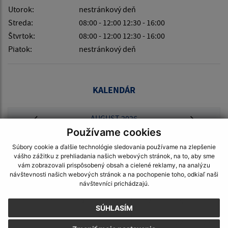
Utorok:
nestránkový deň
Streda:
08:00 - 12:00 12:30 - 16:00
Štvrtok:
08:00 - 12:00 12:30 - 16:00
Piatok:
nestránkový deň
KALENDÁR
AUGUST 2026
Používame cookies
PO
UT
ST
ŠT
PI
SO
NE
Súbory cookie a ďalšie technológie sledovania používame na zlepšenie
vášho zážitku z prehliadania našich webových stránok, na to, aby sme
01
02
vám zobrazovali prispôsobený obsah a cielené reklamy, na analýzu
návštevnosti našich webových stránok a na pochopenie toho, odkiaľ naši
03
04
05
06
07
08
09
návštevníci prichádzajú.
10
11
12
13
14
15
16
SÚHLASÍM
17
18
19
20
21
22
23