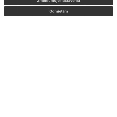
Zmeniť moje nastavenia
24
25
26
27
28
29
30
Odmietam
31
Sobota, 8. august 2026
Meniny má Oskár
POČASIE
Napíšte nám: