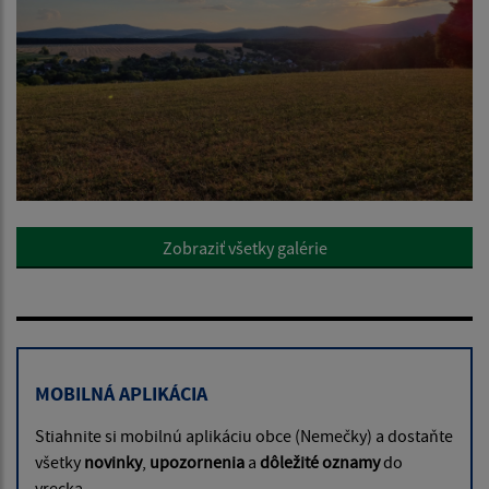
Zobraziť všetky galérie
MOBILNÁ APLIKÁCIA
Stiahnite si mobilnú aplikáciu obce (Nemečky) a dostaňte
všetky
novinky
,
upozornenia
a
dôležité oznamy
do
vrecka.