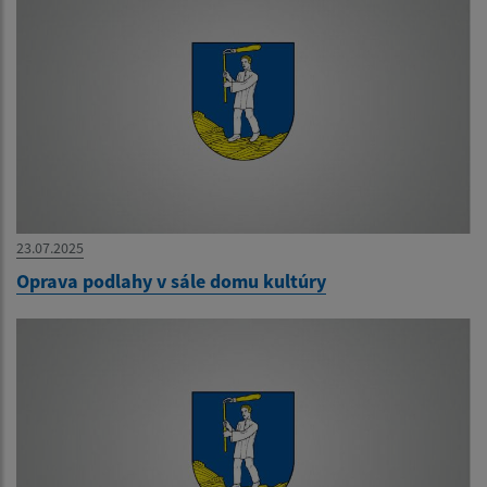
23.07.2025
Oprava podlahy v sále domu kultúry