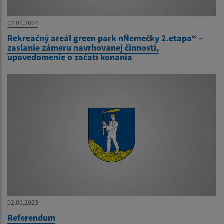
02.01.2024
Rekreačný areál green park nŃemečky 2.etapa“ –
zaslanie zámeru navrhovanej činnosti,
upovedomenie o začatí konania
02.01.2023
Referendum