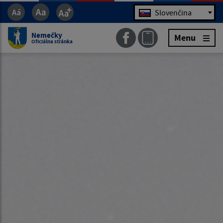
Jazyk
Slovenčina
Nemečky
Menu
Oficiálna stránka