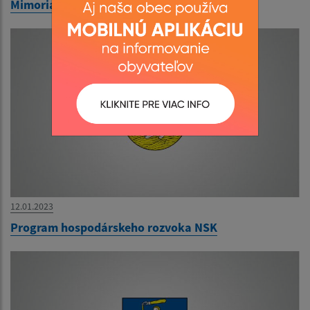
Mimoriadne núdzové opatrenia
12.01.2023
Program hospodárskeho rozvoka NSK