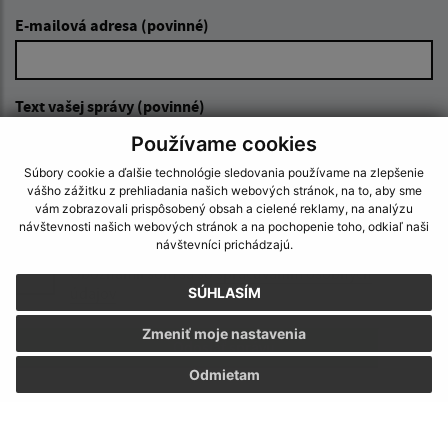
E-mailová adresa (povinné)
Text vašej správy (povinné)
Používame cookies
Súbory cookie a ďalšie technológie sledovania používame na zlepšenie
vášho zážitku z prehliadania našich webových stránok, na to, aby sme
vám zobrazovali prispôsobený obsah a cielené reklamy, na analýzu
návštevnosti našich webových stránok a na pochopenie toho, odkiaľ naši
návštevníci prichádzajú.
Oboznámil som sa so
spracúvaním osobných
údajov
SÚHLASÍM
Zmeniť moje nastavenia
Google reCaptcha Response
Odoslať správu
Odmietam
Úradné hodiny: