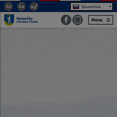
Jazyk
Slovenčina
Nemečky
Menu
Oficiálna stránka