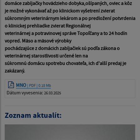
domáce zabíjačky hovädzieho dobyka,ošípaných, oviec a kôz
je možné vykonávať až po klinickom vyšetrení zvierat
súkromným veterinárnym lekárom a po predložení potvrdenia
o klinickej prehliadke zvierat Regionálnej
veterinárnej a potravinovej správe Topoľčany a to 24 hodín
vopred. Mäso a mäsové výrobky
pochádzajúce z domácich zabíjačiek sú podľa zákona o
veterinárnej starostlivosti určené len na
súkromnú domácu spotrebu chovateľa, ich d'alší predaj je
zakázaný.
MNO
| PDF | 0.18 Mb
Dátum vyvesenia:
26.03.2025
Zoznam aktualít: